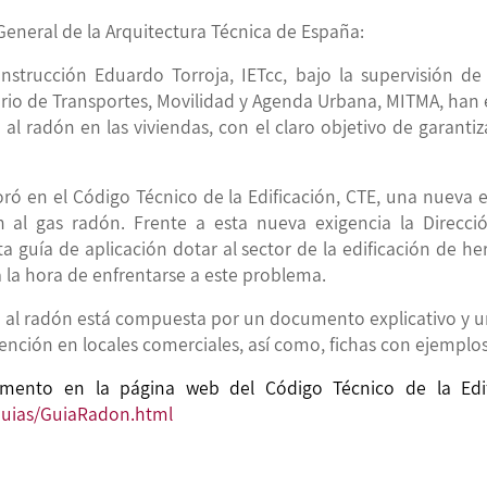
eneral de la Arquitectura Técnica de España:
construcción Eduardo Torroja, IETcc, bajo la supervisión d
erio de Transportes, Movilidad y Agenda Urbana, MITMA, han
e al radón en las viviendas, con el claro objetivo de garantiz
ró en el Código Técnico de la Edificación, CTE, una nueva e
ción al gas radón. Frente a esta nueva exigencia la Direc
a guía de aplicación dotar al sector de la edificación de 
a la hora de enfrentarse a este problema.
te al radón está compuesta por un documento explicativo y un
vención en locales comerciales, así como, fichas con ejemplo
ento en la página web del Código Técnico de la Edifi
uias/GuiaRadon.html