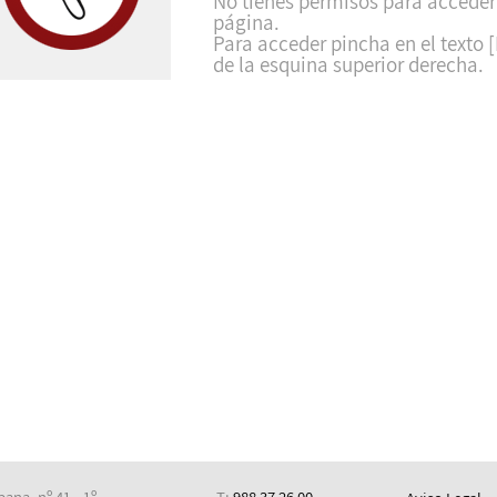
No tienes permisos para acceder
página.
Para acceder pincha en el texto [
de la esquina superior derecha.
ana, nº 41 - 1º
T:
988 37 26 00