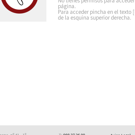
No tienes permisos para acceder
página.
Para acceder pincha en el texto [
de la esquina superior derecha.
ana, nº 41 - 1º
T:
988 37 26 00