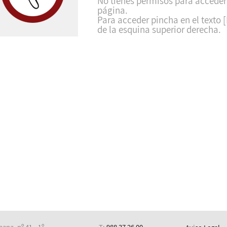
No tienes permisos para acceder
página.
Para acceder pincha en el texto [
de la esquina superior derecha.
ana, nº 41 - 1º
T:
988 37 26 00