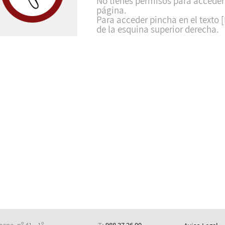
No tienes permisos para acceder
página.
Para acceder pincha en el texto [
de la esquina superior derecha.
ana, nº 41 - 1º
T:
988 37 26 00