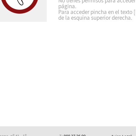
No tienes permisos para acceder
página.
Para acceder pincha en el texto [
de la esquina superior derecha.
ana, nº 41 - 1º
T:
988 37 26 00