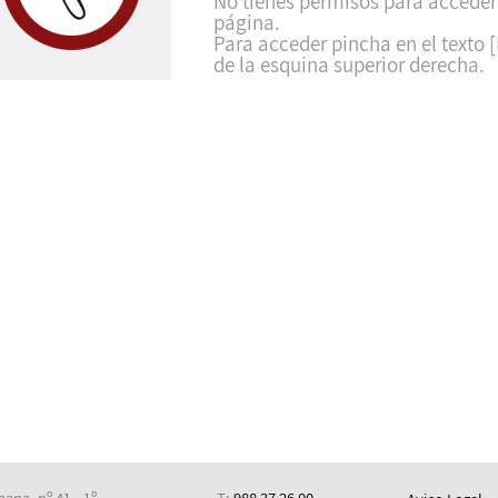
No tienes permisos para acceder
página.
Para acceder pincha en el texto [
de la esquina superior derecha.
ana, nº 41 - 1º
T:
988 37 26 00